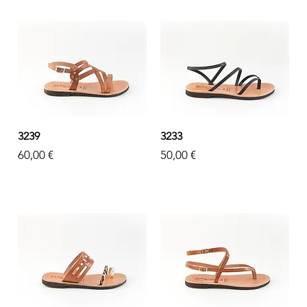
3239
3233
Prezzo
Prezzo
60,00 €
50,00 €