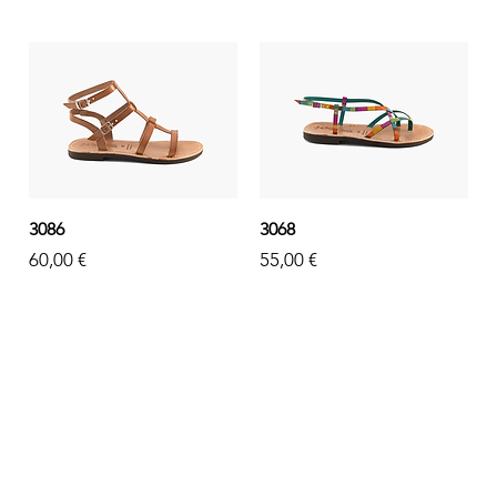
3086
3068
Prezzo
Prezzo
60,00 €
55,00 €