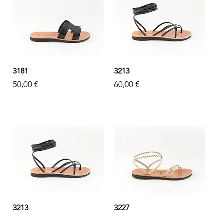
3181
3213
Prezzo
Prezzo
50,00 €
60,00 €
3213
3227