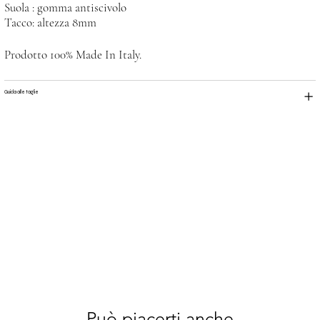
Suola : gomma antiscivolo
Tacco: altezza 8mm
Prodotto 100% Made In Italy.
Guida alle taglie
Può piacerti anche