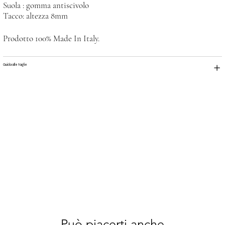
Suola : gomma antiscivolo
Tacco: altezza 8mm
Prodotto 100% Made In Italy.
Guida alle taglie
Può piacerti anche