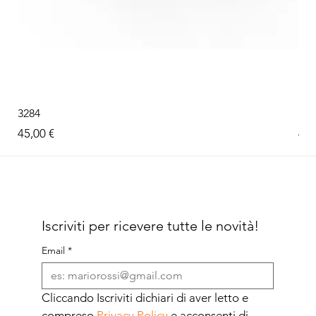
3284
326
Prezzo
Pre
45,00 €
60,
Iscriviti per ricevere tutte le novità!
Email
*
Cliccando Iscriviti dichiari di aver letto e 
compreso 
Privacy Policy
 e acconsenti di 