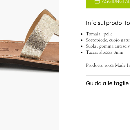
AGGIUNGI A
Info sul prodott
Tomaia : pelle
Sottopiede: cuoio natu
Suola : gomma antisciv
Tacco: altezza 8mm
Prodotto 100% Made In 
Guida alle taglie