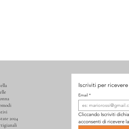
Iscriviti per ricevere
ella
elle
Email
*
donna
comodi
stivi
Cliccando Iscriviti dichi
state 2024
acconsenti di ricevere l
rtigianali