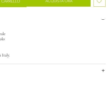
ACQUISTA ORA
L CARRELLO
o
rale
olo
Italy.