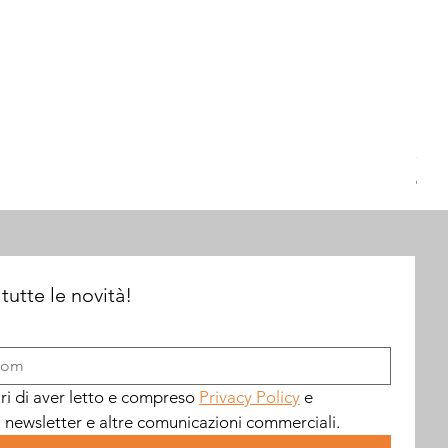
326
Prez
60,0
 tutte le novità!
ari di aver letto e compreso 
Privacy Policy
 e 
a newsletter e altre comunicazioni commerciali.