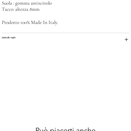
Suola : gomma antiscivolo
Tacco: altezza 8mm
Prodotto 100% Made In Italy.
Guida alle taglie
Può piacerti anche