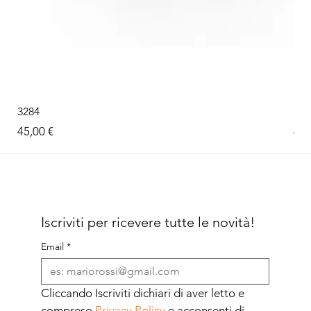
3284
326
Prezzo
Pre
45,00 €
60,
Iscriviti per ricevere tutte le novità!
Email
*
Cliccando Iscriviti dichiari di aver letto e 
compreso 
Privacy Policy
 e acconsenti di 