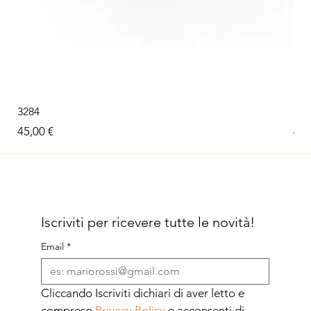
3284
326
Prezzo
Pre
45,00 €
60,
Iscriviti per ricevere tutte le novità!
Email
*
Cliccando Iscriviti dichiari di aver letto e 
compreso 
Privacy Policy
 e acconsenti di 