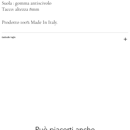
Suola : gomma antiscivolo
Tacco: altezza 8mm
Prodotto 100% Made In Italy.
Guida alle taglie
Può piacerti anche