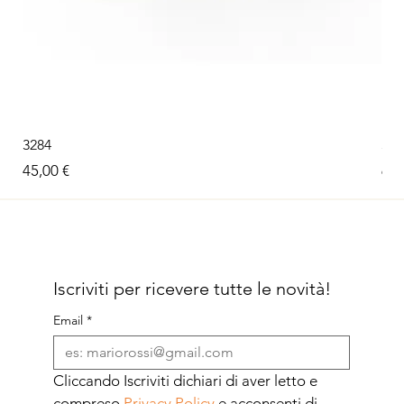
3284
326
Prezzo
Pre
45,00 €
60,
Iscriviti per ricevere tutte le novità!
Email
*
Cliccando Iscriviti dichiari di aver letto e 
compreso 
Privacy Policy
 e acconsenti di 