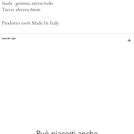
Suola : gomma antiscivolo
Tacco: altezza 8mm
Prodotto 100% Made In Italy.
Guida alle taglie
Può piacerti anche