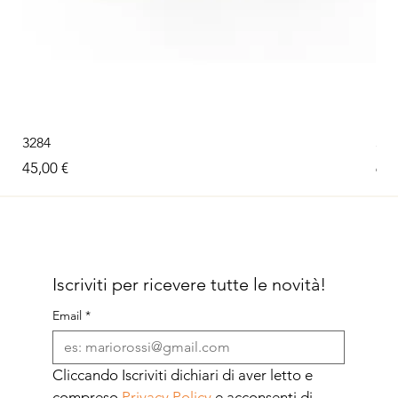
3284
326
Prezzo
Pre
45,00 €
60,
Iscriviti per ricevere tutte le novità!
Email
*
Cliccando Iscriviti dichiari di aver letto e 
compreso 
Privacy Policy
 e acconsenti di 