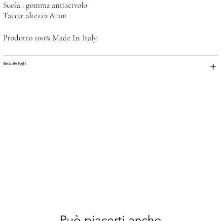
Suola : gomma antiscivolo
Tacco: altezza 8mm
Prodotto 100% Made In Italy.
Guida alle taglie
Può piacerti anche