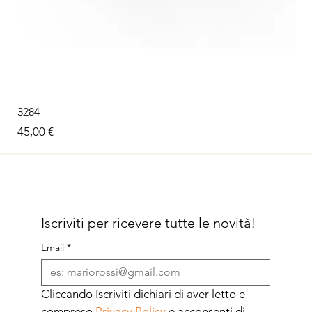
3284
326
Prezzo
Pre
45,00 €
60,
Iscriviti per ricevere tutte le novità!
Email
*
Cliccando Iscriviti dichiari di aver letto e 
compreso 
Privacy Policy
 e acconsenti di 