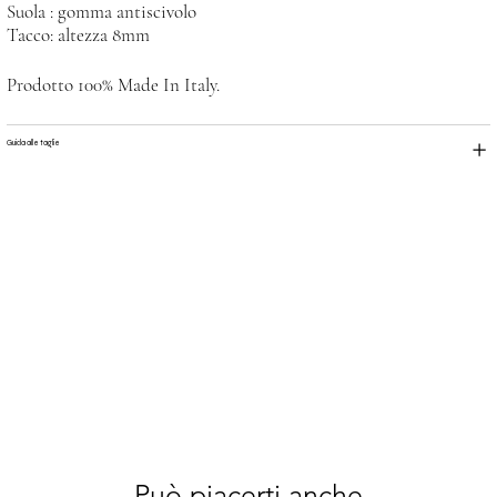
Suola : gomma antiscivolo
Tacco: altezza 8mm
Prodotto 100% Made In Italy.
Guida alle taglie
Può piacerti anche