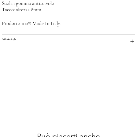
Suola : gomma antiscivolo
Tacco: altezza 8mm
Prodotto 100% Made In Italy.
Guida alle taglie
Può piacerti anche