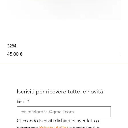
3284
326
Prezzo
Pre
45,00 €
60,
Iscriviti per ricevere tutte le novità!
Email
*
Cliccando Iscriviti dichiari di aver letto e 
compreso 
Privacy Policy
 e acconsenti di 