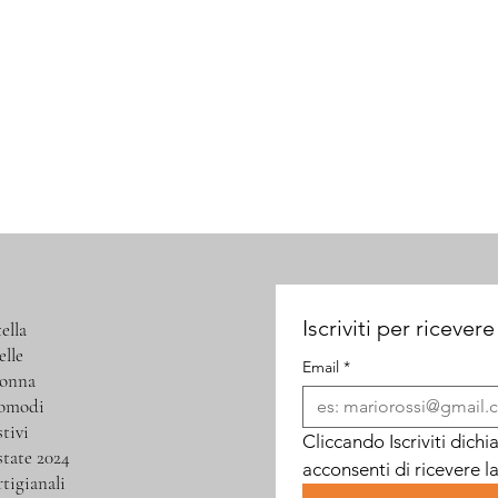
Iscriviti per ricevere
ella
elle
Email
*
donna
comodi
stivi
Cliccando Iscriviti dichi
state 2024
acconsenti di ricevere l
rtigianali