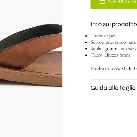
AGGIUNGI A
Info sul prodott
Tomaia : pelle
Sottopiede: cuoio natu
Suola : gomma antisciv
Tacco: altezza 8mm
Prodotto 100% Made In 
Guida alle taglie