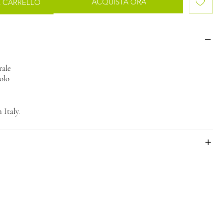
ACQUISTA ORA
L CARRELLO
o
rale
olo
Italy.