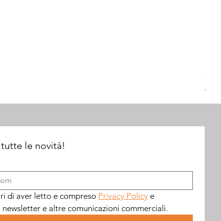
326
Prez
60,0
 tutte le novità!
ari di aver letto e compreso 
Privacy Policy
 e 
a newsletter e altre comunicazioni commerciali.